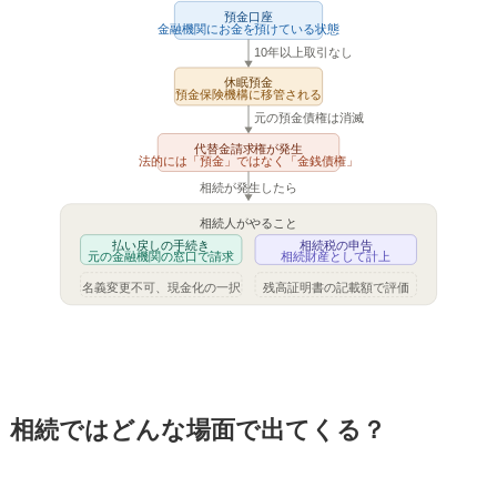
預金口座
金融機関にお金を預けている状態
10年以上取引なし
休眠預金
預金保険機構に移管される
元の預金債権は消滅
代替金請求権が発生
法的には「預金」ではなく「金銭債権」
相続が発生したら
相続人がやること
払い戻しの手続き
相続税の申告
元の金融機関の窓口で請求
相続財産として計上
名義変更不可、現金化の一択
残高証明書の記載額で評価
相続ではどんな場面で出てくる？