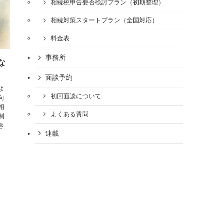
相続税申告要否検討プラン（初期整理）
相続対策スタートプラン（全国対応）
料金表
事務所
な
面談予約
よ
初回面談について
向
相
よくある質問
制
き
連載