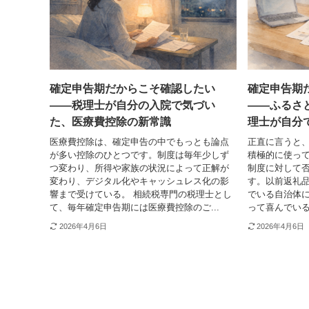
確定申告期だからこそ確認したい
確定申告期
——税理士が自分の入院で気づい
——ふるさ
た、医療費控除の新常識
理士が自分
医療費控除は、確定申告の中でもっとも論点
正直に言うと
が多い控除のひとつです。制度は毎年少しず
積極的に使って
つ変わり、所得や家族の状況によって正解が
制度に対して
変わり、デジタル化やキャッシュレス化の影
す。以前返礼
響まで受けている。 相続税専門の税理士とし
でいる自治体
て、毎年確定申告期には医療費控除のご...
って喜んでいる
2026年4月6日
2026年4月6日