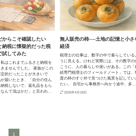
だからこそ確認したい
無人販売の柿──土地の記憶と小さ
と納税に懐疑的だった税
経済
で試してみた
税理士の仕事は、数字の中で暮らしている
うに見える。けれど実際には、その数字の
、私はこれまでふるさと納税を
こうに、人の暮らしや迷いがある。この「
きませんでした。 家族がこの
続専門税理士のフィールドノート」では、
否定的だったことが大きいで
度の枠のすぐ外で見つけた風景を記してい
品が届いたとき、「自分の住ん
たい。 自宅から事務所へ向かう途中、多...
に納税しないで、返礼品をもら
なんて浅はかだ」と言われ...
2026年4月18日
1